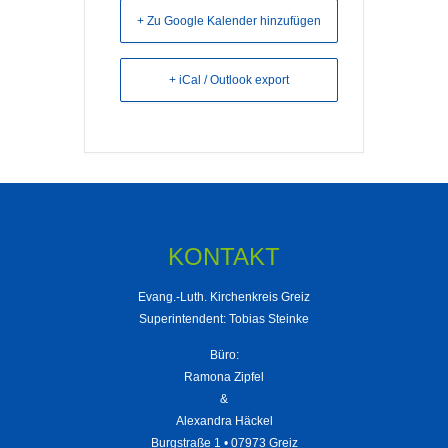
+ Zu Google Kalender hinzufügen
+ iCal / Outlook export
KONTAKT
Evang.-Luth. Kirchenkreis Greiz
Superintendent: Tobias Steinke
Büro:
Ramona Zipfel
&
Alexandra Häckel
Burgstraße 1 • 07973 Greiz