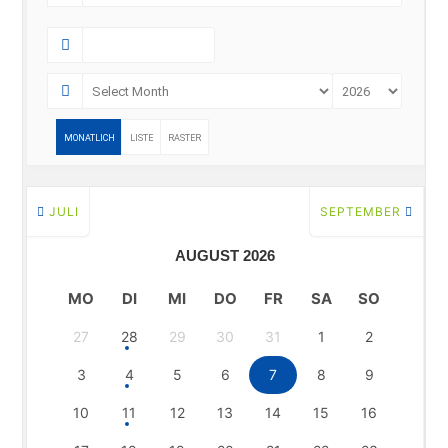
MONATLICH
LISTE
RASTER
JULI
SEPTEMBER
AUGUST 2026
MO
DI
MI
DO
FR
SA
SO
27
28
29
30
31
1
2
3
4
5
6
7
8
9
10
11
12
13
14
15
16