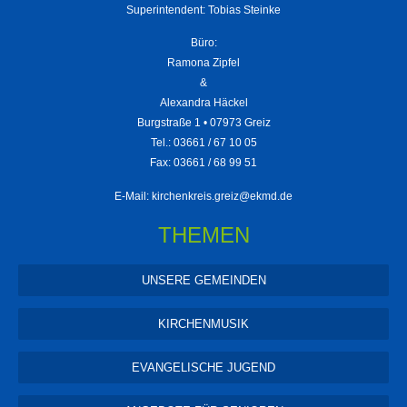
Superintendent: Tobias Steinke
Büro:
Ramona Zipfel
&
Alexandra Häckel
Burgstraße 1 • 07973 Greiz
Tel.: 03661 / 67 10 05
Fax: 03661 / 68 99 51
E-Mail:
kirchenkreis.greiz@ekmd.de
THEMEN
UNSERE GEMEINDEN
KIRCHENMUSIK
EVANGELISCHE JUGEND