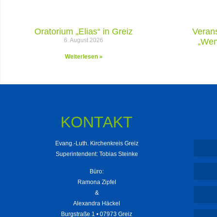
Oratorium „Elias“ in Greiz
Verans
6. August 2026
„Wen
Weiterlesen »
KONTAKT
Evang.-Luth. Kirchenkreis Greiz
Superintendent: Tobias Steinke
Büro:
Ramona Zipfel
&
Alexandra Häckel
Burgstraße 1 • 07973 Greiz