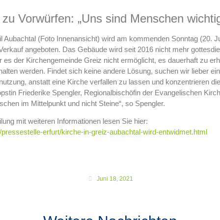
 zu Vorwürfen: „Uns sind Menschen wichtig
eil Aubachtal (Foto Innenansicht) wird am kommenden Sonntag (20. Ju
rkauf angeboten. Das Gebäude wird seit 2016 nicht mehr gottesdiens
r es der Kirchengemeinde Greiz nicht ermöglicht, es dauerhaft zu erha
lten werden. Findet sich keine andere Lösung, suchen wir lieber ein
nutzung, anstatt eine Kirche verfallen zu lassen und konzentrieren die
stin Friederike Spengler, Regionalbischöfin der Evangelischen Kirch
chen im Mittelpunkt und nicht Steine“, so Spengler.
lung mit weiteren Informationen lesen Sie hier:
ressestelle-erfurt/kirche-in-greiz-aubachtal-wird-entwidmet.html
Juni 18, 2021